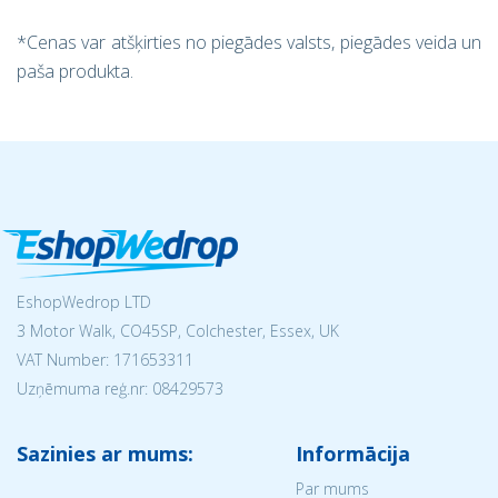
*Cenas var atšķirties no piegādes valsts, piegādes veida un
paša produkta.
EshopWedrop LTD
3 Motor Walk, CO45SP, Colchester, Essex, UK
VAT Number: 171653311
Uzņēmuma reģ.nr:
08429573
Sazinies ar mums:
Informācija
Par mums