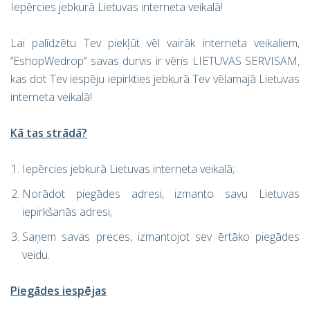
Iepērcies jebkurā Lietuvas interneta veikalā!
Lai palīdzētu Tev piekļūt vēl vairāk interneta veikaliem,
‘’EshopWedrop’’ savas durvis ir vēris LIETUVAS SERVISAM,
kas dot Tev iespēju iepirkties jebkurā Tev vēlamajā Lietuvas
interneta veikalā!
Kā
tas strādā?
Iepērcies jebkurā Lietuvas interneta veikalā;
Norādot piegādes adresi, izmanto savu Lietuvas
iepirkšanās adresi;
Saņem savas preces, izmantojot sev ērtāko piegādes
veidu.
Piegādes iespējas