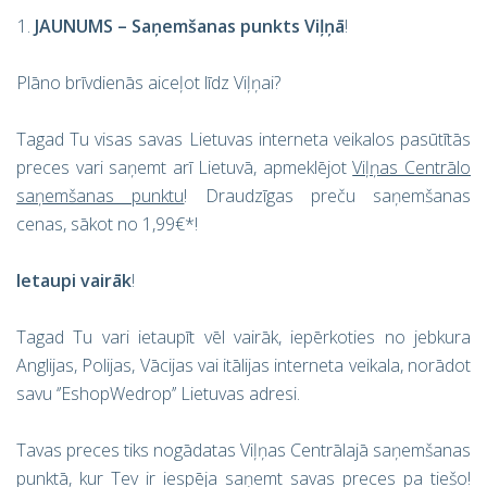
JAUNUMS – Saņemšanas punkts Viļņā
!
Plāno brīvdienās aiceļot līdz Viļņai?
Tagad Tu visas savas Lietuvas interneta veikalos pasūtītās
preces vari saņemt arī Lietuvā, apmeklējot
Viļņas Centrālo
saņemšanas punktu
! Draudzīgas preču saņemšanas
cenas, sākot no 1,99€*!
Ietaupi vairāk
!
Tagad Tu vari ietaupīt vēl vairāk, iepērkoties no jebkura
Anglijas, Polijas, Vācijas vai itālijas interneta veikala, norādot
savu ‘’EshopWedrop’’ Lietuvas adresi.
Tavas preces tiks nogādatas Viļņas Centrālajā saņemšanas
punktā, kur Tev ir iespēja saņemt savas preces pa tiešo!