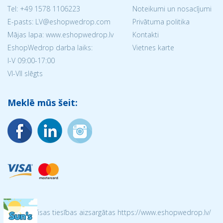
Tel:
+49 1578 1106223
Noteikumi un nosacījumi
E-pasts: LV@eshopwedrop.com
Privātuma politika
Mājas lapa: www.eshopwedrop.lv
Kontakti
EshopWedrop darba laiks:
Vietnes karte
I-V 09:00-17:00
VI-VII slēgts
Meklē mūs šeit:
© 2026 Visas tiesības aizsargātas https://www.eshopwedrop.lv/