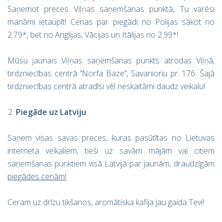
Saņemot preces Viļņas saņemšanas punktā, Tu varēsi
manāmi ietaupīt! Cenas par piegādi no Polijas sākot no
2.79*, bet no Anglijas, Vācijas un Itālijas no 2.99*!
Mūsu jaunais Viļņas saņemšanas punkts atrodas Viļņā,
tirdzniecības centrā ‘’Norfa Baze’’, Savanioriu pr. 176. Šajā
tirdzniecības centrā atradīsi vēl neskaitāmi daudz veikalu!
Piegāde uz Latviju
Saņem visas savas preces, kuras pasūtītas no Lietuvas
interneta veikaliem, tieši uz savām mājām vai citiem
saņemšanas punktiem visā Latvijā par jaunām, draudzīgām
piegādes cenām
!
Ceram uz drīzu tikšanos, aromātiska kafija jau gaida Tevi!