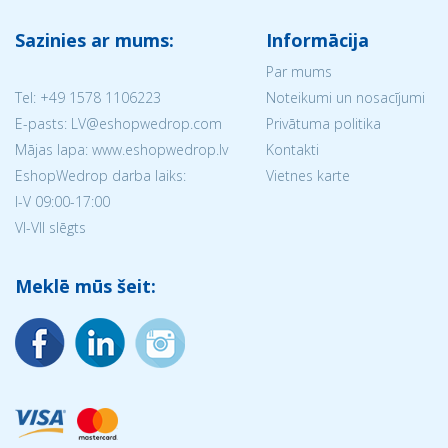
Sazinies ar mums:
Informācija
Par mums
Tel:
+49 1578 1106223
Noteikumi un nosacījumi
E-pasts: LV@eshopwedrop.com
Privātuma politika
Mājas lapa: www.eshopwedrop.lv
Kontakti
EshopWedrop darba laiks:
Vietnes karte
I-V 09:00-17:00
VI-VII slēgts
Meklē mūs šeit: