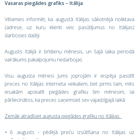
Vasaras piegādes grafiks – Itālija
Vēlamies informēt, ka augustā Itālijas sākotnējā noliktava
(adrese, uz kuru klienti veic pasūtījumus no Itālijas)
darbosies daļēji.
Augusts Itālijā ir brīdienu mēnesis, un šajā laika periodā
vairākums pakalpojumu nedarbojas.
Visu augusta mēnesi Jums joprojām ir iespēja pasūtīt
preces no Itālijas interneta veikaliem, bet pirms tam, mēs
iesakām apskatīt piegādes grafiku šim mēnesim, lai
pārliecinātos, ka preces saņemsiet sev vajadzīgajā laikā.
Zemāk atradīsiet augusta piegādes grafiku no Itālijas:
6. augusts - pēdējā preču izsūtīšana no Itālijas uz