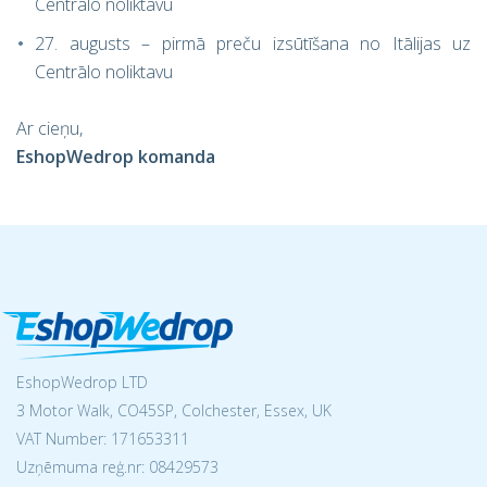
Centrālo noliktavu
27. augusts – pirmā preču izsūtīšana no Itālijas uz
Centrālo noliktavu
Ar cieņu,
EshopWedrop komanda
EshopWedrop LTD
3 Motor Walk, CO45SP, Colchester, Essex, UK
VAT Number: 171653311
Uzņēmuma reģ.nr:
08429573