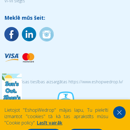
VI-VII slēgts
Meklē mūs šeit:
© 2026 Visas tiesības aizsargātas https://www.eshopwedrop.lv/
Lietojot ''EshopWedrop'' mājas lapu, Tu piekrīti
izmantot ''cookies'' tā kā tas aprakstīts mūsu
''Cookie policy''.
Lasīt vairāk