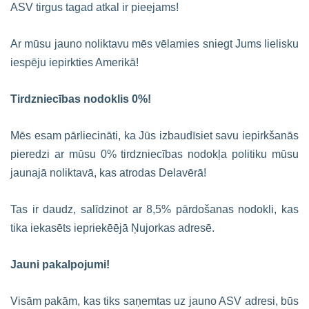
ASV tirgus tagad atkal ir pieejams!
Ar mūsu jauno noliktavu mēs vēlamies sniegt Jums lielisku
iespēju iepirkties Amerikā!
Tirdzniecības nodoklis 0%!
Mēs esam pārliecināti, ka Jūs izbaudīsiet savu iepirkšanās
pieredzi ar mūsu 0% tirdzniecības nodokļa politiku mūsu
jaunajā noliktavā, kas atrodas Delavērā!
Tas ir daudz, salīdzinot ar 8,5% pārdošanas nodokli, kas
tika iekasēts iepriekēējā Ņujorkas adresē.
Jauni pakalpojumi!
Visām pakām, kas tiks saņemtas uz jauno ASV adresi, būs