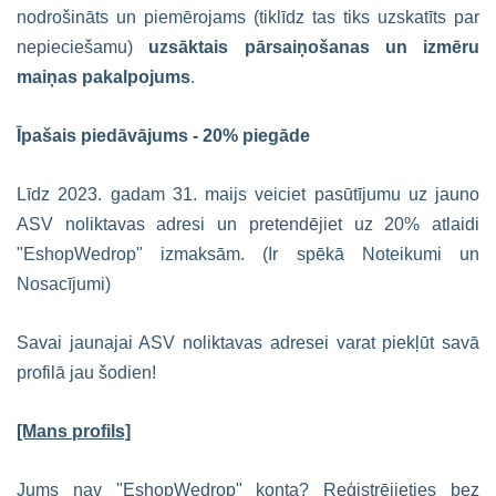
nodrošināts un piemērojams (tiklīdz tas tiks uzskatīts par
nepieciešamu)
uzsāktais pārsaiņošanas un izmēru
maiņas pakalpojums
.
Īpašais piedāvājums - 20% piegāde
Līdz 2023. gadam 31. maijs veiciet pasūtījumu uz jauno
ASV noliktavas adresi un pretendējiet uz 20% atlaidi
"EshopWedrop" izmaksām. (Ir spēkā Noteikumi un
Nosacījumi)
Savai jaunajai ASV noliktavas adresei varat piekļūt savā
profilā jau šodien!
[Mans profils]
Jums nav "EshopWedrop" konta? Reģistrējieties bez