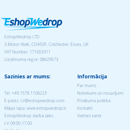
EshopWedrop LTD
3 Motor Walk, CO45SP, Colchester, Essex, UK
VAT Number: 171653311
Uzņēmuma reģ.nr:
08429573
Sazinies ar mums:
Informācija
Par mums
Tel:
+49 1578 1106223
Noteikumi un nosacījumi
E-pasts: LV@eshopwedrop.com
Privātuma politika
Mājas lapa: www.eshopwedrop.lv
Kontakti
EshopWedrop darba laiks:
Vietnes karte
I-V 09:00-17:00