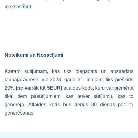
maksas
šeit
Noteikumi un Nosacījumi
Katram sūtījumam, kas tiks piegādāts un apstrādāts
jaunajā adresē līdz 2023. gada 31. maijam, tiks piešķirts
20%
(ne vairāk kā 5EUR)
atlaides kods, kuru var piemērot
tikai tiem pasūtījumiem, kas ietver sūtījumu, kas to
ģenerēja. Atlaides kods būs derīgs 30 dienas pēc tā
ģenerēšanas.