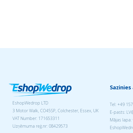
Sazinies
EshopWedrop LTD
Tel:
+49 157
3 Motor Walk, CO45SP, Colchester, Essex, UK
E-pasts: L
VAT Number: 171653311
Mājas lapa:
Uzņēmuma reģ.nr:
08429573
EshopWedrop