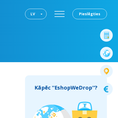
LV
Pieslēgties
Kāpēc ''EshopWeDrop''?