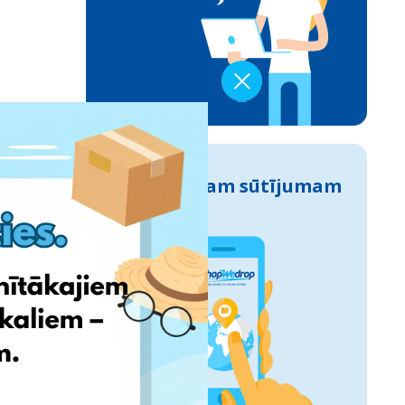
Izseko savam sūtījumam