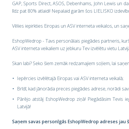
GAP, Sports Direct, ASOS, Debenhams, John Lewis un daudz
līdz pat 80% atlaidi! Nepalaid garām šos LIELISKO izdevīb
Vēlies iepirkties Eiropas un ASV interneta veikalos, un sa
EshopWedrop - Tavs personālais piegādes partneris, kurš i
ASV interneta veikaliem uz jebkuru Tev izvēlētu vietu Latv
Skan labi? Seko šiem zemāk redzamajiem soļiem, lai saņem
Iepērcies izvēlētajā Eiropas vai ASV interneta veikalā;
Brīdī, kad jānorāda preces piegādes adrese, norādi sa
Pārējo atstāj EshopWedrop ziņā! Piegādāsim Tevis i
Latvijā!
Saņem savas personīgās EshopWedrop adreses jau šo