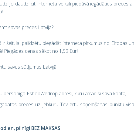
i jo daudzi citi interneta veikali piedāvā iegādāties preces ar
u!
ņemt savas preces Latvijā?
r šeit, lai palīdzētu piegādāt interneta pirkumus no Eiropas un
ijā! Piegādes cenas sākot no 1,99 Eur!
tu savus sūtījumus Latvijā!
vu personīgo EshopWedrop adresi, kuru atradīsi savā kontā;
egādātās preces uz jebkuru Tev ērtu saņemšanas punktu visā
dien, pilnīgi BEZ MAKSAS!