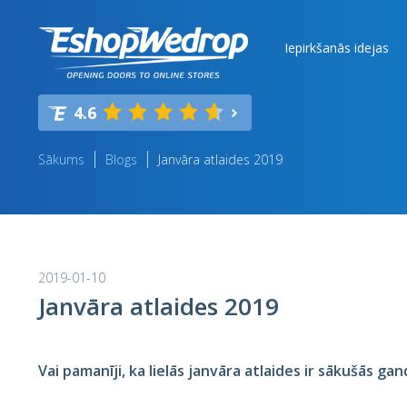
Iepirkšanās idejas
4.6
Sākums
Blogs
Janvāra atlaides 2019
2019-01-10
Janvāra atlaides 2019
Vai pamanīji, ka lielās janvāra atlaides ir sākušās ga