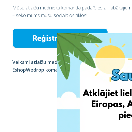
Mūsu atlaižu mednieku komanda padalīsies ar labākaji
– seko mums mūsu sociālajos tīklos!
Veiksmi atlaižu medībās,
EshopWedrop komanda