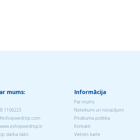
 ar mums:
Informācija
Par mums
8 1106223
Noteikumi un nosacījumi
V@eshopwedrop.com
Privātuma politika
 www.eshopwedrop.lv
Kontakti
 darba laiks:
Vietnes karte