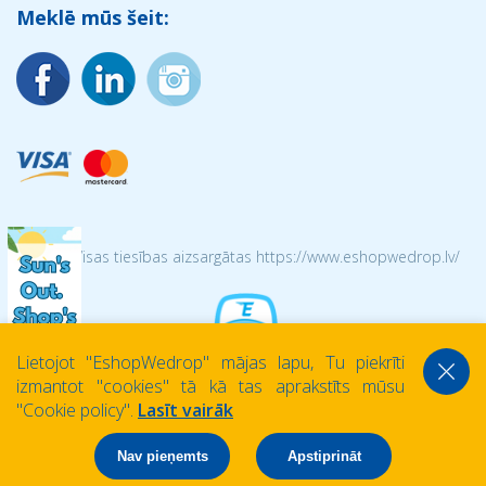
Meklē mūs šeit:
© 2026 Visas tiesības aizsargātas https://www.eshopwedrop.lv/
Lietojot ''EshopWedrop'' mājas lapu, Tu piekrīti
izmantot ''cookies'' tā kā tas aprakstīts mūsu
''Cookie policy''.
Lasīt vairāk
Nav pieņemts
Apstiprināt