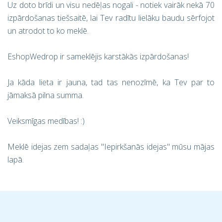
Uz doto brīdi un visu nedēļas nogali - notiek vairāk nekā 70
izpārdošanas tiešsaitē, lai Tev radītu lielāku baudu sērfojot
un atrodot to ko meklē.
EshopWedrop ir sameklējis karstākās izpārdošanas!
Ja kāda lieta ir jauna, tad tas nenozīmē, ka Tev par to
jāmaksā pilna summa.
Veiksmīgas medības! :)
Meklē idejas zem sadaļas ''Iepirkšanās idejas'' mūsu mājas
lapā.