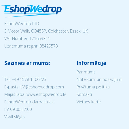
EshopWedrop LTD
3 Motor Walk, CO45SP, Colchester, Essex, UK
VAT Number: 171653311
Uzņēmuma reģ.nr:
08429573
Sazinies ar mums:
Informācija
Par mums
Tel:
+49 1578 1106223
Noteikumi un nosacījumi
E-pasts: LV@eshopwedrop.com
Privātuma politika
Mājas lapa: www.eshopwedrop.lv
Kontakti
EshopWedrop darba laiks:
Vietnes karte
I-V 09:00-17:00
VI-VII slēgts