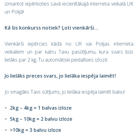
izmantot iepērkoties savā iecienītākajā interneta veikalā UK
un Polijā!
Kā šis konkurss notiek? Ļoti vienkārši…
Vienkārši iepērcies kādā no UK vai Polijas interneta
veikaliem un par katru Tavu pasūtījumu, kura svars būs
lielāks par 2 kg, Tu automātiski piedalīsies izlozē.
Jo lielāks preces svars, jo lielāka iespēja laimēt!
Jo smagāks Tavs sūtījums, jo lielāka iespēja laimēt balvu!
2kg – 4kg = 1 balvas izloze
5kg – 10kg = 2 balvu izloze
>10kg = 3 balvu izloze