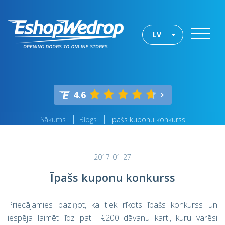
LV
4.6
Sākums
Blogs
Īpašs kuponu konkurss
2017-01-27
Īpašs kuponu konkurss
Priecājamies paziņot, ka tiek rīkots īpašs konkurss un
iespēja laimēt līdz pat €200 dāvanu karti, kuru varēsi