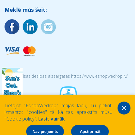
Meklē mūs šeit:
© 2026 Visas tiesības aizsargātas https://www.eshopwedrop.lv/
Lietojot ''EshopWedrop'' mājas lapu, Tu piekrīti
izmantot ''cookies'' tā kā tas aprakstīts mūsu
''Cookie policy''.
Lasīt vairāk
Nav pieņemts
Apstiprināt