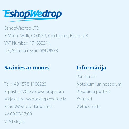
EshopWedrop LTD
3 Motor Walk, CO45SP, Colchester, Essex, UK
VAT Number: 171653311
Uzņēmuma reģ.nr:
08429573
Sazinies ar mums:
Informācija
Par mums
Tel:
+49 1578 1106223
Noteikumi un nosacījumi
E-pasts: LV@eshopwedrop.com
Privātuma politika
Mājas lapa: www.eshopwedrop.lv
Kontakti
EshopWedrop darba laiks:
Vietnes karte
I-V 09:00-17:00
VI-VII slēgts