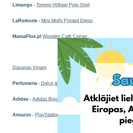
Limango -
Tommy Hilfiger Polo Shirt
LaRedoute -
Mini Molly Printed Dress
MamaPlus.pl
Wooden Café Corner
Dāvanas Viņam
Perfumeria -
Dolce & Gabbana The One for Men Eau de t
Adidas -
Adidas Breaknote No.2 Shoe
Amazon -
PlayStation 5 DualSense Wireless Controller