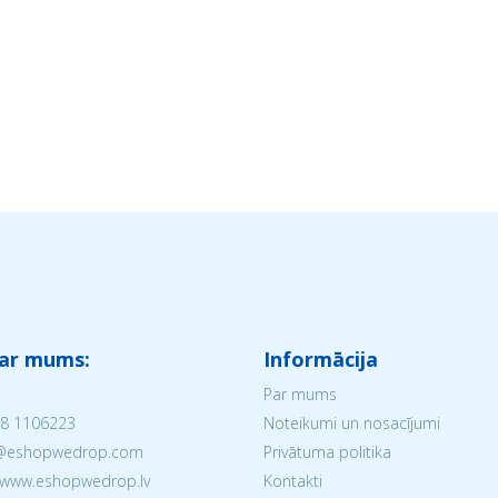
 ar mums:
Informācija
Par mums
8 1106223
Noteikumi un nosacījumi
V@eshopwedrop.com
Privātuma politika
 www.eshopwedrop.lv
Kontakti