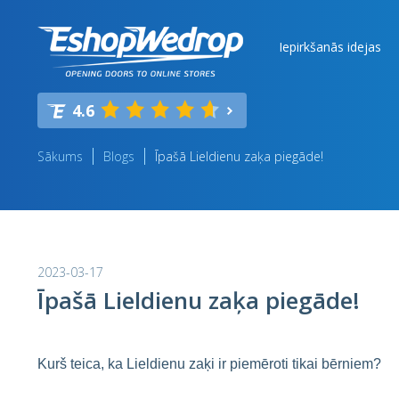
Iepirkšanās idejas
4.6
Sākums
Blogs
Īpašā Lieldienu zaķa piegāde!
2023-03-17
Īpašā Lieldienu zaķa piegāde!
Kurš teica, ka Lieldienu zaķi ir piemēroti tikai bērniem?