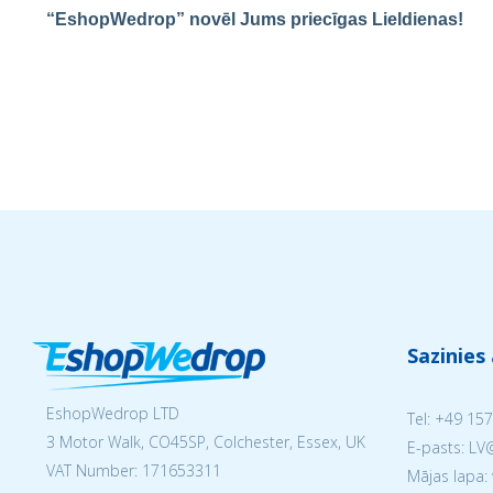
“EshopWedrop” novēl Jums priecīgas Lieldienas!
Sazinies
EshopWedrop LTD
Tel:
+49 157
3 Motor Walk, CO45SP, Colchester, Essex, UK
E-pasts: L
VAT Number: 171653311
Mājas lapa: