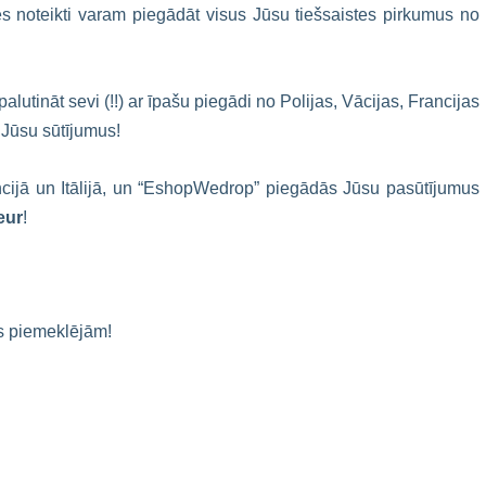
 noteikti varam piegādāt visus Jūsu tiešsaistes pirkumus no
alutināt sevi (!!) ar īpašu piegādi no Polijas, Vācijas, Francijas
u Jūsu sūtījumus!
rancijā un Itālijā, un “EshopWedrop” piegādās Jūsu pasūtījumus
eur
!
s piemeklējām!