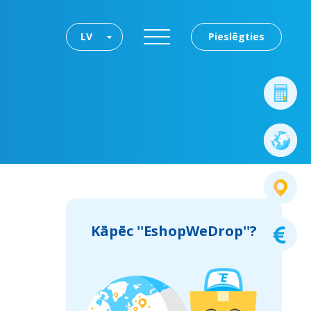
LV
Pieslēgties
Kāpēc ''EshopWeDrop''?