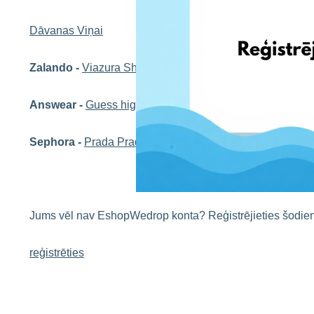
Dāvanas Viņai
Zalando -
Viazura Short Off Shoulder Floral Dress
Answear -
Guess high heels sandals BINGO
Sephora -
Prada Pradoxical Eau de Parfum
Jums vēl nav EshopWedrop konta? Reģistrējieties šodie
reģistrēties