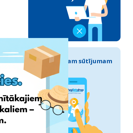
Izseko savam sūtījumam