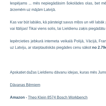
Iespējams ... mēs nepiegādāsim šokolādes olas, bet mēs
ārzemēm uz mājām Latvijā.
Kas var būt labāks, kā pārsteigt savus mīļos un vēl labāk p
vai Itālijas! Tikai viens solis, lai Lieldienu zaķis piegādāt
Iepērcieties jebkurā interneta veikalā Polijā, Vācijā, F
uz Latviju, ar starptautiskās piegādes cenu sākot
no 2.79
Apskatiet dažas Lieldienu dāvanu idejas, kuras mēs Jum
Dāvanas Bērniem
Amazon -
Theo Klein 8574 Bosch Workbench