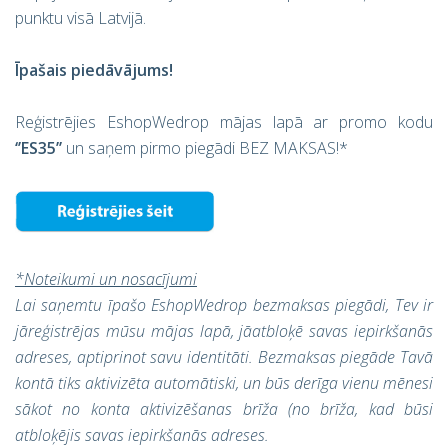
punktu visā Latvijā.
Īpašais piedāvājums!
Reģistrējies EshopWedrop mājas lapā ar promo kodu
‘’ES35’’
un saņem pirmo piegādi BEZ MAKSAS!*
*Noteikumi un nosacījumi
Lai saņemtu īpašo EshopWedrop bezmaksas piegādi, Tev ir
jāreģistrējas mūsu mājas lapā, jāatbloķē savas iepirkšanās
adreses, aptiprinot savu identitāti. Bezmaksas piegāde Tavā
kontā tiks aktivizēta automātiski, un būs derīga vienu mēnesi
sākot no konta aktivizēšanas brīža (no brīža, kad būsi
atbloķējis savas iepirkšanās adreses.