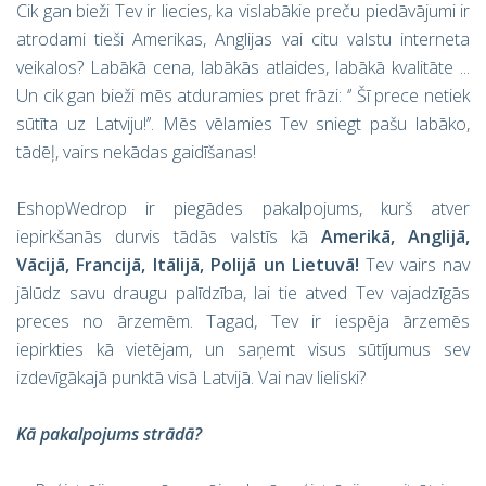
Cik gan bieži Tev ir liecies, ka vislabākie preču piedāvājumi ir
atrodami tieši Amerikas, Anglijas vai citu valstu interneta
veikalos? Labākā cena, labākās atlaides, labākā kvalitāte ...
Un cik gan bieži mēs atduramies pret frāzi: ‘’ Šī prece netiek
sūtīta uz Latviju!’’. Mēs vēlamies Tev sniegt pašu labāko,
tādēļ, vairs nekādas gaidīšanas!
EshopWedrop ir piegādes pakalpojums, kurš atver
iepirkšanās durvis tādās valstīs kā
Amerikā, Anglijā,
Vācijā, Francijā, Itālijā, Polijā un Lietuvā!
Tev vairs nav
jālūdz savu draugu palīdzība, lai tie atved Tev vajadzīgās
preces no ārzemēm. Tagad, Tev ir iespēja ārzemēs
iepirkties kā vietējam, un saņemt visus sūtījumus sev
izdevīgākajā punktā visā Latvijā. Vai nav lieliski?
Kā pakalpojums strādā?