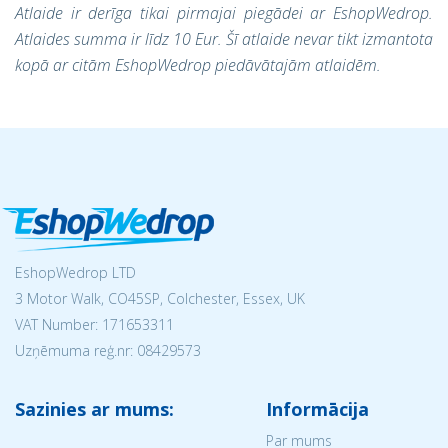
Atlaide ir derīga tikai pirmajai piegādei ar EshopWedrop.
Atlaides summa ir līdz 10 Eur. Šī atlaide nevar tikt izmantota
kopā ar citām EshopWedrop piedāvātajām atlaidēm.
EshopWedrop LTD
3 Motor Walk, CO45SP, Colchester, Essex, UK
VAT Number: 171653311
Uzņēmuma reģ.nr:
08429573
Sazinies ar mums:
Informācija
Par mums