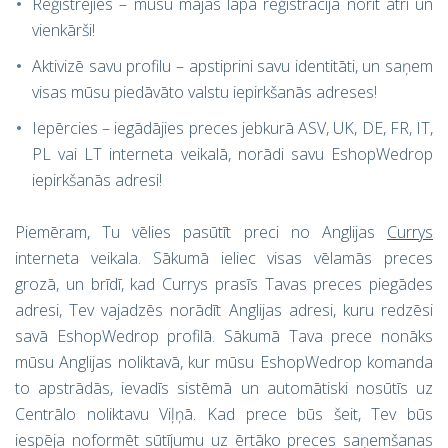
Reģistrējies – mūsu mājas lapā reģistrācija norit ātri un
vienkārši!
Aktivizē savu profilu – apstiprini savu identitāti, un saņem
visas mūsu piedāvāto valstu iepirkšanās adreses!
Iepērcies – iegādājies preces jebkurā ASV, UK, DE, FR, IT,
PL vai LT interneta veikalā, norādi savu EshopWedrop
iepirkšanās adresi!
Piemēram, Tu vēlies pasūtīt preci no Anglijas
Currys
interneta veikala. Sākumā ieliec visas vēlamās preces
grozā, un brīdī, kad Currys prasīs Tavas preces piegādes
adresi, Tev vajadzēs norādīt Anglijas adresi, kuru redzēsi
savā EshopWedrop profilā. Sākumā Tava prece nonāks
mūsu Anglijas noliktavā, kur mūsu EshopWedrop komanda
to apstrādās, ievadīs sistēmā un automātiski nosūtīs uz
Centrālo noliktavu Viļņā. Kad prece būs šeit, Tev būs
iespēja noformēt sūtījumu uz ērtāko preces saņemšanas