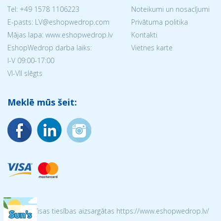
Tel:
+49 1578 1106223
Noteikumi un nosacījumi
E-pasts: LV@eshopwedrop.com
Privātuma politika
Mājas lapa: www.eshopwedrop.lv
Kontakti
EshopWedrop darba laiks:
Vietnes karte
I-V 09:00-17:00
VI-VII slēgts
Meklē mūs šeit:
© 2026 Visas tiesības aizsargātas https://www.eshopwedrop.lv/