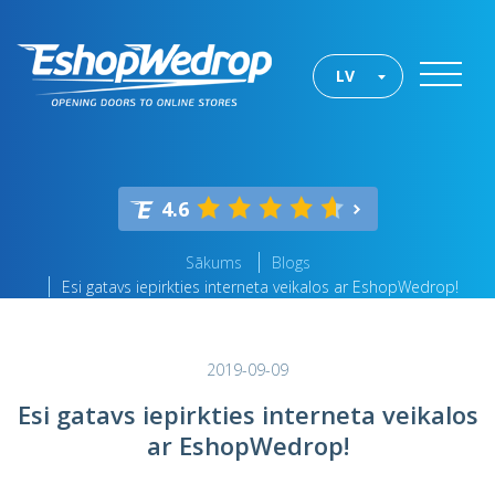
LV
4.6
Sākums
Blogs
Esi gatavs iepirkties interneta veikalos ar EshopWedrop!
2019-09-09
Esi gatavs iepirkties interneta veikalos
ar EshopWedrop!