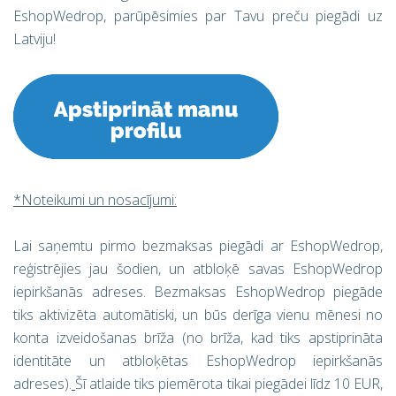
EshopWedrop, parūpēsimies par Tavu preču piegādi uz
Latviju!
*Noteikumi un nosacījumi:
Lai saņemtu pirmo bezmaksas piegādi ar EshopWedrop,
reģistrējies jau šodien, un atbloķē savas EshopWedrop
iepirkšanās adreses. Bezmaksas EshopWedrop piegāde
tiks aktivizēta automātiski, un būs derīga vienu mēnesi no
konta izveidošanas brīža (no brīža, kad tiks apstiprināta
identitāte un atbloķētas EshopWedrop iepirkšanās
adreses).
Šī atlaide tiks piemērota tikai piegādei līdz 10 EUR,