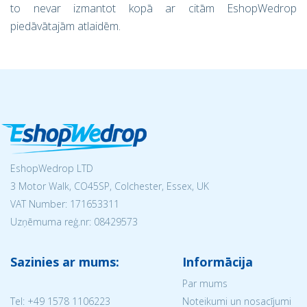
to nevar izmantot kopā ar citām EshopWedrop
piedāvātajām atlaidēm.
EshopWedrop LTD
3 Motor Walk, CO45SP, Colchester, Essex, UK
VAT Number: 171653311
Uzņēmuma reģ.nr:
08429573
Sazinies ar mums:
Informācija
Par mums
Tel:
+49 1578 1106223
Noteikumi un nosacījumi