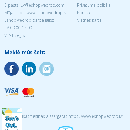
E-pasts: LV@eshopwedrop.com
Privātuma politika
Mājas lapa: www.eshopwedrop.lv
Kontakti
EshopWedrop darba laiks:
Vietnes karte
I-V 09:00-17:00
VI-VII slēgts
Meklē mūs šeit:
© 2026 Visas tiesības aizsargātas https://www.eshopwedrop.lv/