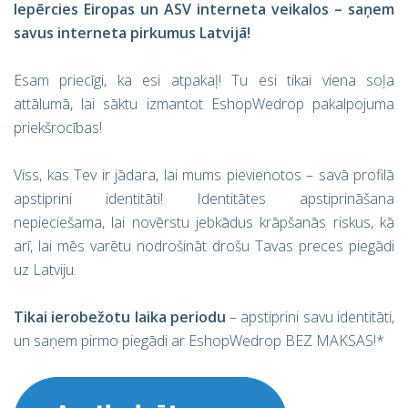
Iepērcies Eiropas un ASV interneta veikalos – saņem
savus interneta pirkumus Latvijā!
Esam priecīgi, ka esi atpakaļ! Tu esi tikai viena soļa
attālumā, lai sāktu izmantot EshopWedrop pakalpojuma
priekšrocības!
Viss, kas Tev ir jādara, lai mums pievienotos – savā profilā
apstiprini identitāti! Identitātes apstiprināšana
nepieciešama, lai novērstu jebkādus krāpšanās riskus, kā
arī, lai mēs varētu nodrošināt drošu Tavas preces piegādi
uz Latviju.
Tikai ierobežotu laika periodu
– apstiprini savu identitāti,
un saņem pirmo piegādi ar EshopWedrop BEZ MAKSAS!*