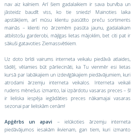
nav aiz kalniem. Arī šiem gadalaikiem ir sava burvība un
jāsteidz baudīt viss, ko tie sniedz! Mainoties laika
apstākļiem, arī mūsu klientu pasūtīto preču sortiments
mainās – klienti no ārzemēm pasūta jaunu, gadalaikam
atbilstošu garderobi, mājīgas lietas mājoklim, bet citi pat ir
sākuši gatavoties Ziemassvētkiem.
Uz doto brīdi vairums interneta veikalu piedāvā atlaides,
tādēļ, vēlamies būt pārliecināti, ka Tu vienmēr esi lietas
kursā par labākajiem un izdevīgākajiem piedāvājumiem, kuri
atrodami ārzemju interneta veikalos. Interneta veikali
rudens mēnešus izmanto, lai izpārdotu vasaras preces – šī
ir lieliska iespēja iegādāties preces nākamajai vasaras
sezonai par lieliskām cenām!
Apģērbs un apavi
– ielūkoties ārzemju interneta
piedāvājumos iesakām ikvienam, gan tiem, kuri izmanto