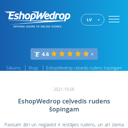
LV
4.6
Sākums
Blogs
EshopWedrop ceļvedis rudens šopingam
2021-10-05
EshopWedrop ceļvedis rudens
šopingam
Pavisam ātri un negaidot ir iestājies rudens, un arī ziema