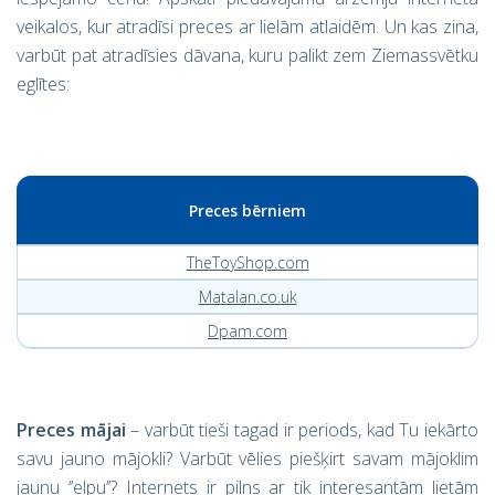
veikalos, kur atradīsi preces ar lielām atlaidēm. Un kas zina,
varbūt pat atradīsies dāvana, kuru palikt zem Ziemassvētku
eglītes:
Preces bērniem
TheToyShop.com
Matalan.co.uk
Dpam.com
Preces mājai
– varbūt tieši tagad ir periods, kad Tu iekārto
savu jauno mājokli? Varbūt vēlies piešķirt savam mājoklim
jaunu ‘’elpu’’? Internets ir pilns ar tik interesantām lietām