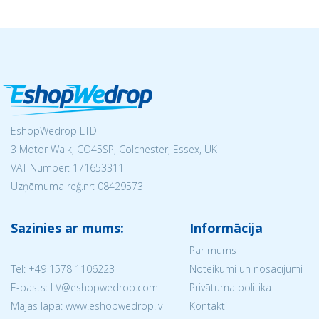
EshopWedrop LTD
3 Motor Walk, CO45SP, Colchester, Essex, UK
VAT Number: 171653311
Uzņēmuma reģ.nr:
08429573
Sazinies ar mums:
Informācija
Par mums
Tel:
+49 1578 1106223
Noteikumi un nosacījumi
E-pasts: LV@eshopwedrop.com
Privātuma politika
Mājas lapa: www.eshopwedrop.lv
Kontakti