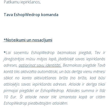
Patīkamu iepirkšanos,
Tava EshopWedrop komanda
*Noteikumi un nosacījumi
*
Lai saņemtu EshopWedrop bezmaksas piegādi, Tev ir
jāreģistrējas mūsu mājas lapā, jāatbloķē savas iepirkšanās
adreses,
aptiprinot savu identitāti.
Bezmaksas piegāde Tavā
kontā tiks aktivizēta automātiski, un būs derīga vienu mēnesi
sākot no konta aktivizēšanas brīža (no brīža, kad būsi
atbloķējis savas iepirkšanās adreses. Atlaide ir derīga tikai
pirmajai piegādei ar EshopWedrop. Atlaides summa ir līdz
10 Eur. Šī atlaide nevar tikt izmantota kopā ar citām
EshopWedrop piedāvātajām atlaidēm.