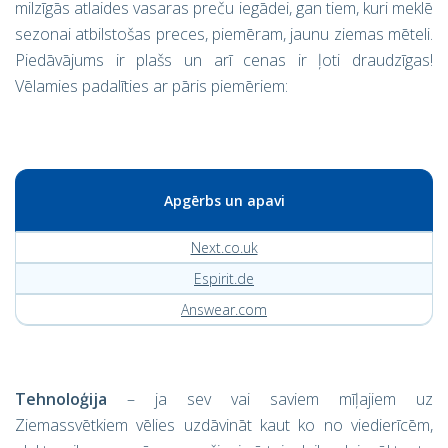
milzīgās atlaides vasaras preču iegādei, gan tiem, kuri meklē
sezonai atbilstošas preces, piemēram, jaunu ziemas mēteli.
Piedāvājums ir plašs un arī cenas ir ļoti draudzīgas!
Vēlamies padalīties ar pāris piemēriem:
Apgērbs un apavi
Next.co.uk
Espirit.de
Answear.com
Tehnoloģija
– ja sev vai saviem mīļajiem uz
Ziemassvētkiem vēlies uzdāvināt kaut ko no viedierīcēm,