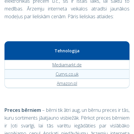
elektronikas precēm u.c., šis ir īstais laiks, lai sāktu to
medības. Ārzemju interneta veikalos atradīsi jaunākos
modeļus par lieliskām cenām. Pāris lieliskas atlaides:
Tehnologija
Mediamarkt.de
Currys.co.uk
Amazon.pl
Preces bērniem
– bērni tik ātri aug, un bērnu preces ir tās,
kuru sortiments jāatjauno visbiežāk. Pērkot preces bērniem
ir ļoti svarīgi, lai tās varētu iegādāties par vislābāko
iespējamo cenu! Apskati piedāvājumu ārzemju interneta