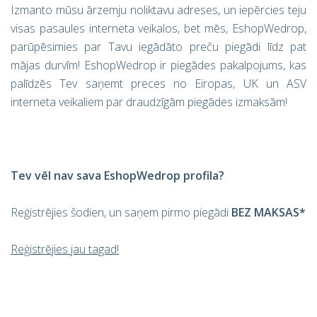
Izmanto mūsu ārzemju noliktavu adreses, un iepērcies teju
visas pasaules interneta veikalos, bet mēs, EshopWedrop,
parūpēsimies par Tavu iegādāto preču piegādi līdz pat
mājas durvīm! EshopWedrop ir piegādes pakalpojums, kas
palīdzēs Tev saņemt preces no Eiropas, UK un ASV
interneta veikaliem par draudzīgām piegādes izmaksām!
Tev vēl nav sava EshopWedrop profila?
Reģistrējies šodien, un saņem pirmo piegādi
BEZ MAKSAS*
Reģistrējies jau tagad!