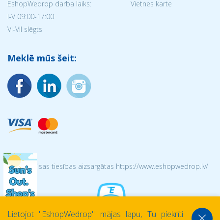
EshopWedrop darba laiks:
Vietnes karte
I-V 09:00-17:00
VI-VII slēgts
Meklē mūs šeit:
© 2026 Visas tiesības aizsargātas https://www.eshopwedrop.lv/
Lietojot ''EshopWedrop'' mājas lapu, Tu piekrīti