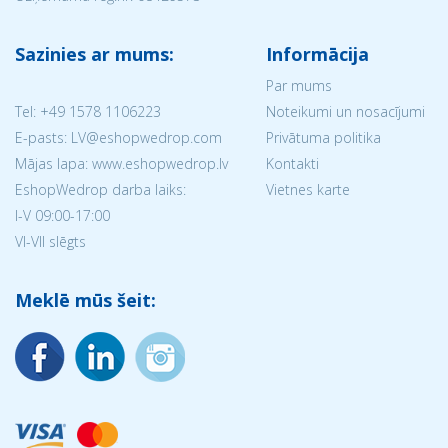
Sazinies ar mums:
Informācija
Par mums
Tel:
+49 1578 1106223
Noteikumi un nosacījumi
E-pasts: LV@eshopwedrop.com
Privātuma politika
Mājas lapa: www.eshopwedrop.lv
Kontakti
EshopWedrop darba laiks:
Vietnes karte
I-V 09:00-17:00
VI-VII slēgts
Meklē mūs šeit: