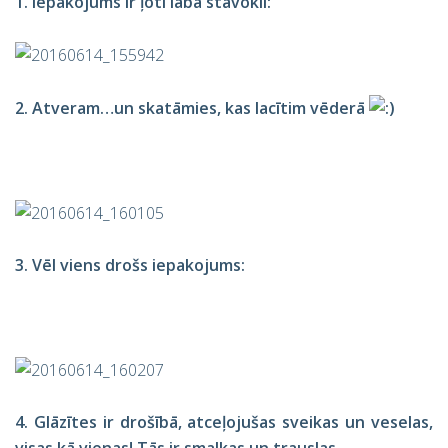
1. Iepakojums ir ļoti labā stāvoklī:
2. Atveram…un skatāmies, kas lacītim vēderā
3. Vēl viens drošs iepakojums:
4. Glāzītes ir drošībā, atceļojušas sveikas un veselas,