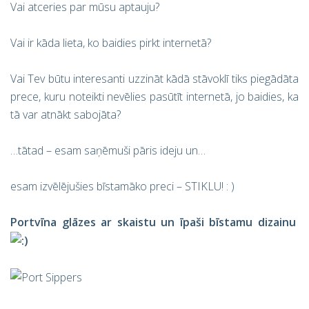
Vai atceries par mūsu aptauju?
Vai ir kāda lieta, ko baidies pirkt internetā?
Vai Tev būtu interesanti uzzināt kādā stāvoklī tiks piegādāta
prece, kuru noteikti nevēlies pasūtīt internetā, jo baidies, ka
tā var atnākt sabojāta?
…tātad – esam saņēmuši pāris ideju un…
esam izvēlējušies bīstamāko preci – STIKLU! : )
Portvīna glāzes ar skaistu un īpaši bīstamu dizainu