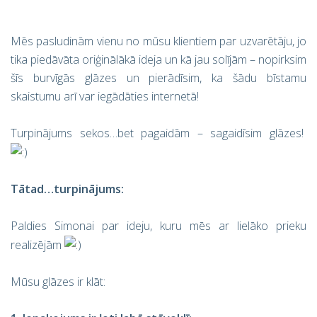
Mēs pasludinām vienu no mūsu klientiem par uzvarētāju, jo
tika piedāvāta oriģinālākā ideja un kā jau solījām – nopirksim
šīs burvīgās glāzes un pierādīsim, ka šādu bīstamu
skaistumu arī var iegādāties internetā!
Turpinājums sekos…bet pagaidām – sagaidīsim glāzes!
Tātad…turpinājums:
Paldies Simonai par ideju, kuru mēs ar lielāko prieku
realizējām
Mūsu glāzes ir klāt: