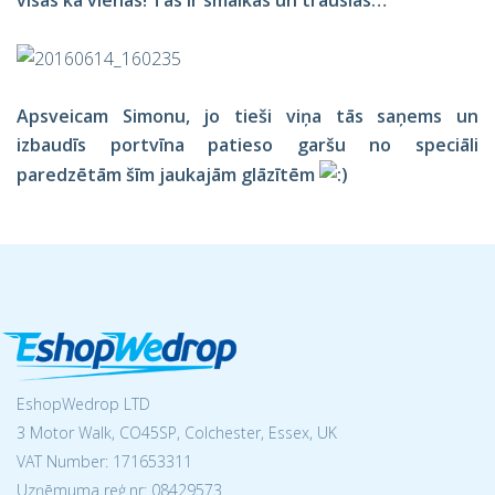
visas kā vienas! Tās ir smalkas un trauslas…
Apsveicam Simonu, jo tieši viņa tās saņems un
izbaudīs portvīna patieso garšu no speciāli
paredzētām šīm jaukajām glāzītēm
EshopWedrop LTD
3 Motor Walk, CO45SP, Colchester, Essex, UK
VAT Number: 171653311
Uzņēmuma reģ.nr:
08429573