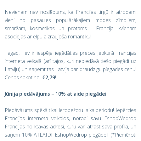
Nevienam nav noslēpums, ka Francijas tirgū ir atrodami
vieni no pasaules populārākajiem modes zīmoliem,
smaržām, kosmētikas un protams .. Francija ikvienam
asociējas ar elpu aizraujoša romantiku!
Tagad, Tev ir iespēja iegādāties preces jebkurā Francijas
interneta veikalā (arī tajos, kuri nepiedāvā tiešo piegādi uz
Latviju) un saņemt tās Latvijā par draudzīgu piegādes cenu!
Cenas sākot no
€2,79!
Jūnija piedāvājums – 10% atlaide piegādei!
Piedāvājums spēkā tikai ierobežotu laika periodu! Iepērcies
Francijas interneta veikalos, norādi savu EshopWedrop
Francijas noliktavas adresi, kuru vari atrast savā profilā, un
saņem 10% ATLAIDI EshopWedrop piegādei! (*Piemēroti