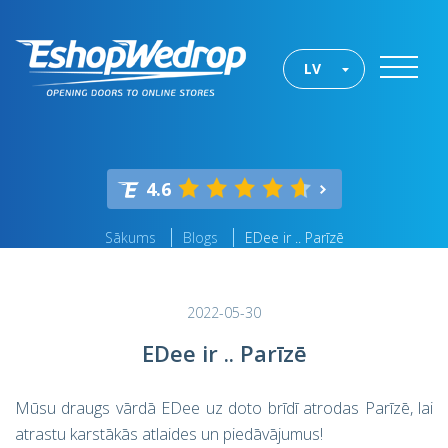
LV
4.6
Sākums
Blogs
EDee ir .. Parīzē
2022-05-30
EDee ir .. Parīzē
Mūsu draugs vārdā EDee uz doto brīdī atrodas Parīzē, lai
atrastu karstākās atlaides un piedāvājumus!