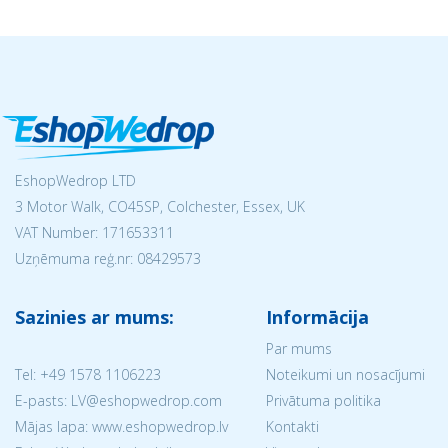
EshopWedrop LTD
3 Motor Walk, CO45SP, Colchester, Essex, UK
VAT Number: 171653311
Uzņēmuma reģ.nr:
08429573
Sazinies ar mums:
Informācija
Par mums
Tel:
+49 1578 1106223
Noteikumi un nosacījumi
E-pasts: LV@eshopwedrop.com
Privātuma politika
Mājas lapa: www.eshopwedrop.lv
Kontakti