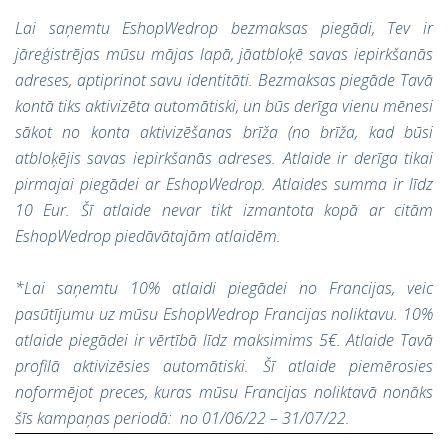
Lai saņemtu EshopWedrop bezmaksas piegādi, Tev ir
jāreģistrējas mūsu mājas lapā, jāatbloķē savas iepirkšanās
adreses, aptiprinot savu identitāti. Bezmaksas piegāde Tavā
kontā tiks aktivizēta automātiski, un būs derīga vienu mēnesi
sākot no konta aktivizēšanas brīža (no brīža, kad būsi
atbloķējis savas iepirkšanās adreses. Atlaide ir derīga tikai
pirmajai piegādei ar EshopWedrop. Atlaides summa ir līdz
10 Eur. Šī atlaide nevar tikt izmantota kopā ar citām
EshopWedrop piedāvātajām atlaidēm.
*Lai saņemtu 10% atlaidi piegādei no Francijas, veic
pasūtījumu uz mūsu EshopWedrop Francijas noliktavu. 10%
atlaide piegādei ir vērtībā līdz maksimims 5€. Atlaide Tavā
profilā aktivizēsies automātiski. Šī atlaide piemērosies
noformējot preces, kuras mūsu Francijas noliktavā nonāks
šīs kampaņas periodā: no 01/06/22 – 31/07/22.