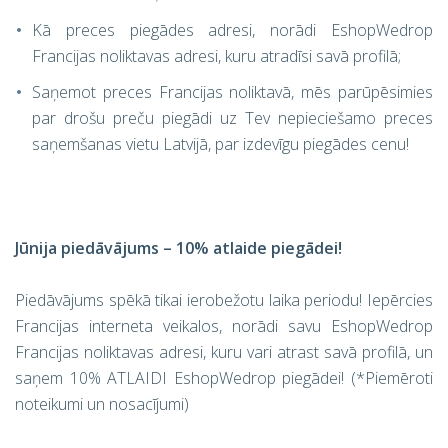
Kā preces piegādes adresi, norādi EshopWedrop
Francijas noliktavas adresi, kuru atradīsi savā profilā;
Saņemot preces Francijas noliktavā, mēs parūpēsimies
par drošu preču piegādi uz Tev nepieciešamo preces
saņemšanas vietu Latvijā, par izdevīgu piegādes cenu!
Jūnija piedāvājums – 10% atlaide piegādei!
Piedāvājums spēkā tikai ierobežotu laika periodu! Iepērcies
Francijas interneta veikalos, norādi savu EshopWedrop
Francijas noliktavas adresi, kuru vari atrast savā profilā, un
saņem 10% ATLAIDI EshopWedrop piegādei! (*Piemēroti
noteikumi un nosacījumi)