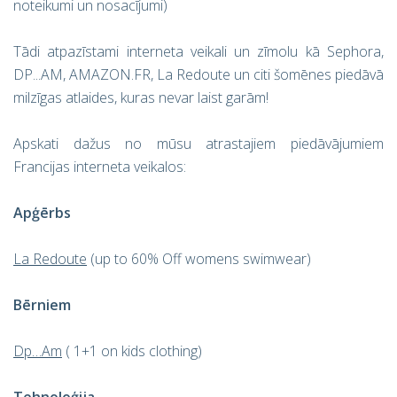
noteikumi un nosacījumi)
Tādi atpazīstami interneta veikali un zīmolu kā Sephora,
DP...AM, AMAZON.FR, La Redoute un citi šomēnes piedāvā
milzīgas atlaides, kuras nevar laist garām!
Apskati dažus no mūsu atrastajiem piedāvājumiem
Francijas interneta veikalos:
Apģērbs
La Redoute
(up to 60% Off womens swimwear)
Bērniem
Dp…Am
( 1+1 on kids clothing)