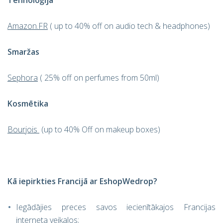
Tehnoloģija
Amazon.FR
( up to 40% off on audio tech & headphones)
Smaržas
Sephora
( 25% off on perfumes from 50ml)
Kosmētika
Bourjois
(up to 40% Off on makeup boxes)
Kā iepirkties Francijā ar EshopWedrop?
Iegādājies preces savos iecienītākajos Francijas
interneta veikalos;