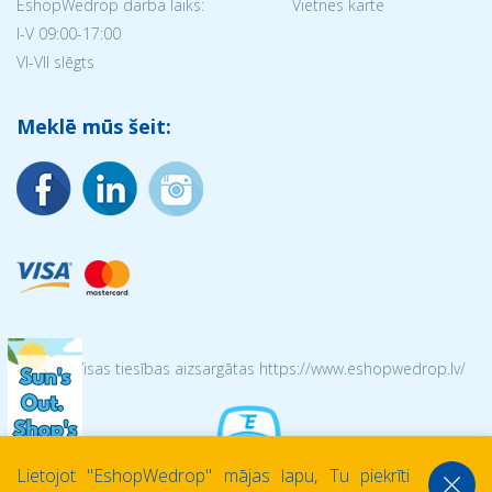
EshopWedrop darba laiks:
Vietnes karte
I-V 09:00-17:00
VI-VII slēgts
Meklē mūs šeit:
© 2026 Visas tiesības aizsargātas https://www.eshopwedrop.lv/
Lietojot ''EshopWedrop'' mājas lapu, Tu piekrīti