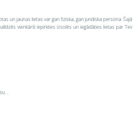
otas un jaunas lietas var gan fiziska, gan juridiska persona. Šajā
alīdzēs vienkārši iepirkties izsolēs un iegādāties lietas par Tev
esu…