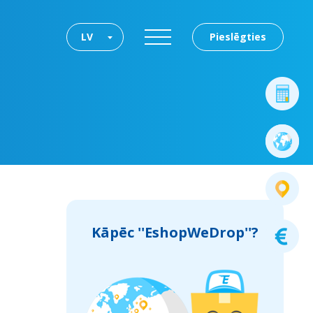
LV
Pieslēgties
Kāpēc ''EshopWeDrop''?