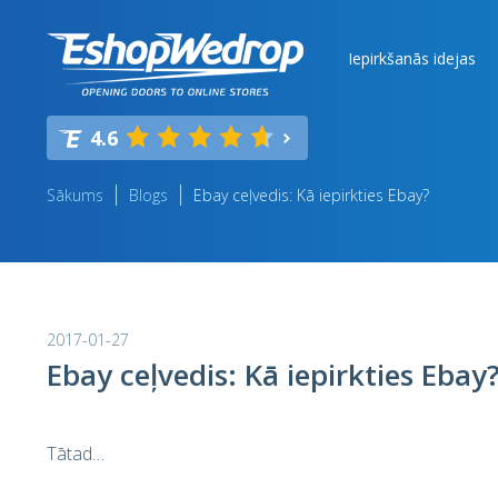
Iepirkšanās idejas
4.6
Sākums
Blogs
Ebay ceļvedis: Kā iepirkties Ebay?
2017-01-27
Ebay ceļvedis: Kā iepirkties Ebay
Tātad…