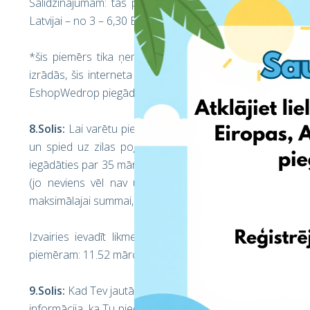
Salīdzinājumam: tās pašas preces piegāde UK teritori
Latvijai – no 3 – 6,30 EUR.
*šis piemērs tika ņemts no EshopWedrop klienta, kas dzīv
izrādās, šis interneta veikala pārdevējs šādu preci nemaz
EshopWedrop piegādās visas preces, ja sekosiet norādījumi
8.Solis
:
Lai varētu piedalīties izsolē un noteikt likmi, tad
un spied uz zilas pogas
Place bid
(pievienot likmi). Ja
iegādāties par 35 mārciņām, tad ieraksti šo summu. Kad 
(jo neviens vēl nav uzlicis lielāku likmi par 22 mārciņ
maksimālajai summai, ko esi norādījis.
Izvairies ievadīt likmes ar apaļiem skaitļiem, kā piem
piemēram: 11.52 mārciņas. Tādā veidā Tev būs lielāka iespē
9.Solis
:
Kad Tev jautās apstiprināt likmi, spied uz
Confirm
informācija, ka Tu piedāvā augstāko cenu no visām likmēm, 