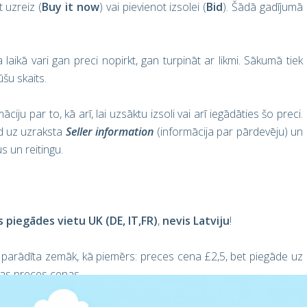
t uzreiz (
Buy it now
) vai pievienot izsolei (
Bid
). Šādā gadījumā
 laikā vari gan preci nopirkt, gan turpināt ar likmi. Sākumā tiek
ūšu skaits.
ciju par to, kā arī, lai uzsāktu izsoli vai arī iegādāties šo preci.
ed uz uzraksta
Seller information
(informācija par pārdevēju) un
s un reitingu.
s piegādes vietu UK (DE, IT,FR)
,
nevis Latviju
!
ura parādīta zemāk, kā piemērs: preces cena £2,5, bet piegāde uz
šas preces cenas.