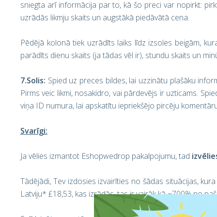
sniegta arī informācija par to, kā šo preci var nopirkt: pirk
uzrādās likmju skaits un augstākā piedāvātā cena.
Pēdējā kolonā tiek uzrādīts laiks līdz izsoles beigām, kura
parādīts dienu skaits (ja tādas vēl ir), stundu skaits un min
7.Solis
:
Spied uz preces bildes, lai uzzinātu plašāku informā
Pirms veic likmi, nosakidro, vai pārdevējs ir uzticams. Spi
viņa ID numura, lai apskatītu iepriekšējo pircēju komentāru
Svarīgi:
Ja vēlies izmantot Eshopwedrop pakalpojumu, tad
izvēlie
Tādējādi, Tev izdosies izvairīties no šādas situācijas, k
Latviju* £18,53, kas izrādās, tas ir vairāk kā ~700% no pa