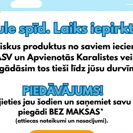
jā izmaksā no ~£1 līdz ~£1,50, un EshopWedrop piegāde līdz
o Latvijā, un viņam ļoti svarīgi bija iegādāties šo preci, kā
 nepiegādā uz Latviju, kas šajā gadījumā vairs nav šķērslis, jo
em, kā to pareizi lietot.
 ievadi lauciņā maksimālo summu, kuru vēlies iztērēt par šo preci
 uz doto brīdi lielākā likme ir 22 mārciņas, bet Tu vēlies preci
izveidosi savu likmi, preces summa nomainīsies uz 23 mārciņām
ām), taču cenai augot, eBay automātiski palielinās cenu līdz
ēram, 10 mārciņas, un centies norādīt pēc iespējas precīzāk,
ja laimēt izsolē tikai par dažiem centiem vairāk.
 Bid
(apstiprināt likmi). Atvērsies jauns lodziņš, kurā tiks uzrādīta
lai arī dalībnieku ir daudz. Tāpat redzēsi arī lodziņu, kurā vari