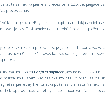
ura parādīta zemāk, kā piemērs: preces cena £2,5, bet piegāde uz
ašas preces cenas.
u iepirkšanās grozu. eBay nekādus papildus nodokļus neiekasē,
aksa. Ja tas Tevi apmierina – turpini iepirkties spiežot uz
ay lieto PayPal kā starpnieku pakalpojumiem – Tu apmaksu veic
ai tas nevarētu redzēt Tavus bankas datus. Ja Tev jau ir savs
t apmaksu.
ināt maksājumu. Spied
Confirm payment
(apstiprināt maksājumu)
par maksājumu uzreiz, kad tas tiks izpildīts un preci izsūtīs ar
 jāgriežās pie eBay klientu apkalpošanas dienestu. Vairākums
u, tiek apdrošinātas ar eBay pircēja apdrošināšanu, tāpēc,