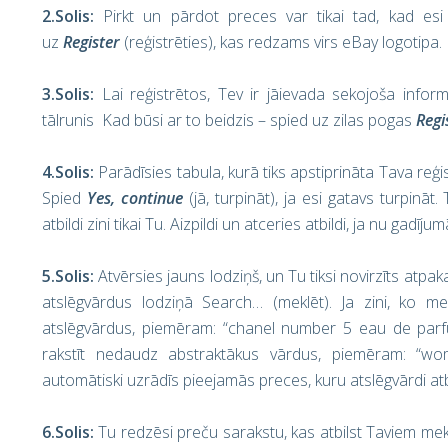
2.So
lis
:
Pirkt un pārdot preces var tikai tad, kad esi r
uz
Register
(reģistrēties), kas redzams virs eBay logotipa.
3.Solis
:
Lai reģistrētos, Tev ir jāievada sekojoša inform
tālrunis Kad būsi ar to beidzis – spied uz zilas pogas
Regi
4.Solis
:
Parādīsies tabula, kurā tiks apstiprināta Tava reģi
Spied
Yes, continue
(jā, turpināt), ja esi gatavs turpinā
atbildi zini tikai Tu. Aizpildi un atceries atbildi, ja nu gadīj
5.Solis
:
Atvērsies jauns lodziņš, un Tu tiksi novirzīts atpa
atslēgvārdus lodziņā Search… (meklēt). Ja zini, ko me
atslēgvārdus, piemēram: “chanel number 5 eau de parfu
rakstīt nedaudz abstraktākus vārdus, piemēram: “wo
automātiski uzrādīs pieejamās preces, kuru atslēgvārdi atb
6.Solis
:
Tu redzēsi preču sarakstu, kas atbilst Taviem mek