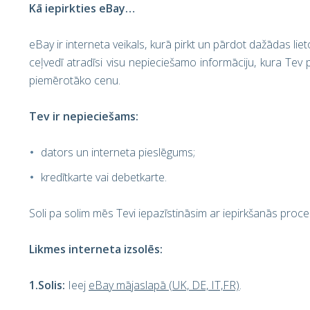
Kā iepirkties eBay…
eBay ir interneta veikals, kurā pirkt un pārdot dažādas liet
ceļvedī atradīsi visu nepieciešamo informāciju, kura Tev p
piemērotāko cenu.
Tev ir nepieciešams:
dators un interneta pieslēgums;
kredītkarte vai debetkarte.
Soli pa solim mēs Tevi iepazīstināsim ar iepirkšanās proc
Likmes interneta izsolēs:
1.Solis:
Ieej
eBay mājas
lapā
(UK, DE, IT,FR)
.