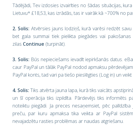
Tādējādi, Tev izdosies izvairīties no šādas situācijas, k
Lietuvu* £18,53, kas izrādās, tas ir vairāk kā ~700% no p
2. Solis:
Atvērsies jauns lodziņš, kurā varēsi redzēt sav
bet gala summai tiek pielikta piegādes vai pakošanas m
zilas
Continue
(turpināt).
3. Solis:
Būs nepieciešams ievadīt iepirkšanās datus. eB
caur PayPal un tālāk PayPal nodod apmaksu pērdevējam, l
PayPal konts, tad vari pa tiešo pieslēgties (Log in) un veik
4. Solis:
Tiks atvērta jauna lapa, kurā tiks vaicāts apstipr
un šī operācija tiks izpildīta. Pārdevējs tiks informēts 
noteiktu piegādi. Ja preces nesaņemsiet, pēc palīdzība
preču, par kuru apmaksa tika veikta ar PayPal sistēm
nevajadzētu rasties problēmas ar naudas atgriešanu.