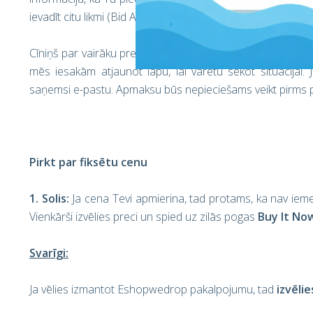
ievadīt citu likmi (Bid Again).
Cīniņš par vairāku preču likmēm tiek risināts pēdējās izsole
mēs iesakām atjaunot lapu, lai varētu sekot situācijai. 
saņemsi e-pastu. Apmaksu būs nepieciešams veikt pirms p
Pirkt par fiksētu cenu
1. Solis:
Ja cena Tevi apmierina, tad protams, ka nav iemesl
Vienkārši izvēlies preci un spied uz zilās pogas
Buy It No
Svarīgi:
Ja vēlies izmantot Eshopwedrop pakalpojumu, tad
izvēlie