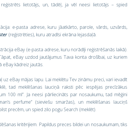
eģistrēts lietotājs, un, tādēļ, ja vēl neesi lietotājs – spied
ācija: e-pasta adrese, kuru jāatkārto, parole, vārds, uzvārds,
ster
(reģistrēties), kuru atradīsi ekrāna lejasdaļā.
strācija eBay (e-pasta adrese, kuru norādīji reģistrēšanās laikā).
t. Tāpat, eBay uzdod jautājumus Tava konta drošībai, uz kuriem
umā eBay kādreiz jautās.
kaļ uz eBay mājas lapu. Lai meklētu Tev zināmu preci, vari ievadīt
klē, tad meklēšanas lauciņā raksti pēc iespējas precīzākus
m 100 ml”. Ja neesi pārliecināts par nosaukumu, tad mēģini
man’s perfume” (sieviešu smaržas), un meklēšanas lauciņš
ilst precēm, un spied zilo pogu Search (meklēt).
lēšanas kritērijiem. Papildus preces bildei un nosaukumam, tiks