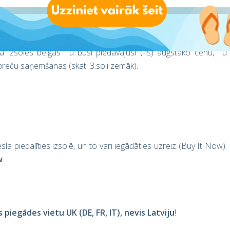
s minūtēs, vai pat sekundēs, tāpēc, ja esi ilgāku laiku tiešsaitē,
Ja izsoles beigās Tu būsi piedāvājusi (-is) augstāko cenu, Tu
reču saņemšanas (skat. 3.soli zemāk).
a piedalīties izsolē, un to vari iegādāties uzreiz (Buy It Now).
w
.
s piegādes vietu UK (DE, FR, IT),
nevis Latviju
!