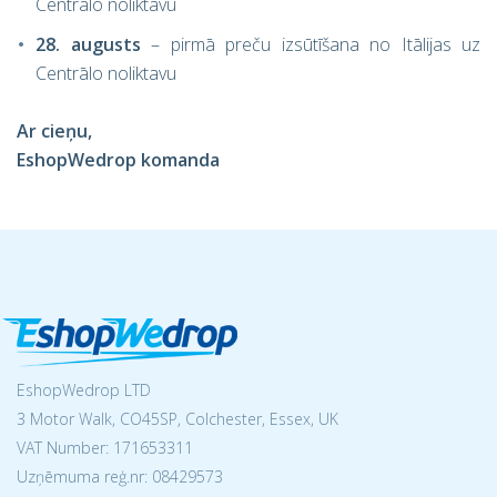
Centrālo noliktavu
28. augusts
– pirmā preču izsūtīšana no Itālijas uz
Centrālo noliktavu
Ar cieņu,
EshopWedrop komanda
EshopWedrop LTD
3 Motor Walk, CO45SP, Colchester, Essex, UK
VAT Number: 171653311
Uzņēmuma reģ.nr:
08429573