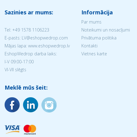
Sazinies ar mums:
Informācija
Par mums
Tel:
+49 1578 1106223
Noteikumi un nosacījumi
E-pasts: LV@eshopwedrop.com
Privātuma politika
Mājas lapa: www.eshopwedrop.lv
Kontakti
EshopWedrop darba laiks:
Vietnes karte
I-V 09:00-17:00
VI-VII slēgts
Meklē mūs šeit: