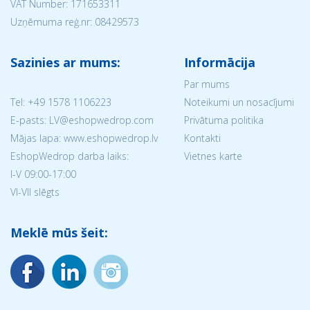
VAT Number: 171653311
Uzņēmuma reģ.nr:
08429573
Sazinies ar mums:
Informācija
Par mums
Tel:
+49 1578 1106223
Noteikumi un nosacījumi
E-pasts: LV@eshopwedrop.com
Privātuma politika
Mājas lapa: www.eshopwedrop.lv
Kontakti
EshopWedrop darba laiks:
Vietnes karte
I-V 09:00-17:00
VI-VII slēgts
Meklē mūs šeit: