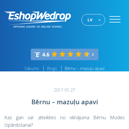
LV
4.6
Sākums
Blogs
Bērnu – mazuļu apavi
2017-01-27
Bērnu – mazuļu apavi
Kas gan var atteikties no vilinājuma Bērnu Modes
Izpārdošanai?