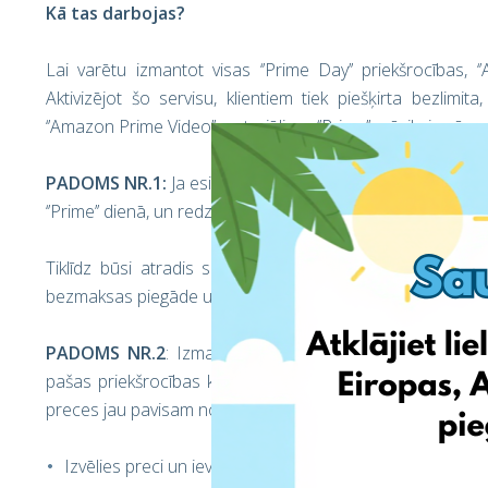
Kā tas darbojas?
Lai varētu izmantot visas ‘’Prime Day’’ priekšrocības, ‘
Aktivizējot šo servisu, klientiem tiek piešķirta bezlim
‘’Amazon Prime Video’’ materiāliem, ‘’Prime’’ mūzikai, gr
PADOMS NR.1:
Ja esi noskatījis sev vēlamu preci, ieliec 
‘’Prime’’ dienā, un redzēt vai tai nav piemērota atlaide!
Tiklīdz būsi atradis sev vēlamo produktu par sev vēl
bezmaksas piegāde uz UK, DE vai IT adresēm.
PADOMS NR.2
: Izmantojot savas ‘’EshopWedrop’’ iepir
pašas priekšrocības kā vietējiem iedzīvotājiem. Tiklīdz 
preces jau pavisam nonāks Tevis izvēlētajā piegādes gala
Izvēlies preci un ievieto to iepirkumu grozā;