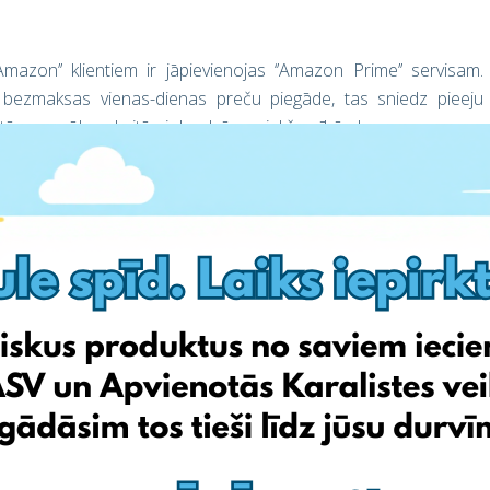
’Amazon’’ klientiem ir jāpievienojas ‘’Amazon Prime’’ servisam.
ita, bezmaksas vienas-dienas preču piegāde, tas sniedz pieeju
āmatām, un vēl neskaitāmi daudzām priekšrocībām!
to savā vēlamo preču sarakstā! Tā Tev būs vieglāk šo preci atrast
amo cenu, nākamais solis būs piegāde! Vairumam produktu ir
kšanās adreses, Tev būs iespēja iepirkties un izmantot tādas
būsi atradis sev vēlamo produktu, seko šiem
3
soļiem, un Tavas
mērķī: