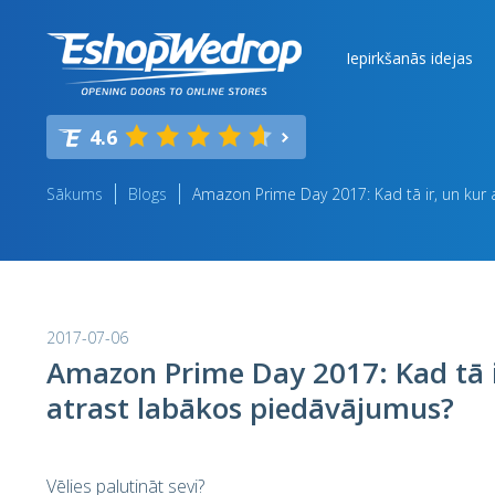
Iepirkšanās idejas
4.6
Sākums
Blogs
Amazon Prime Day 2017: Kad tā ir, un kur
2017-07-06
Amazon Prime Day 2017: Kad tā i
atrast labākos piedāvājumus?
Vēlies palutināt sevi?