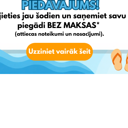
 adresi;
edrop’’ kontā.