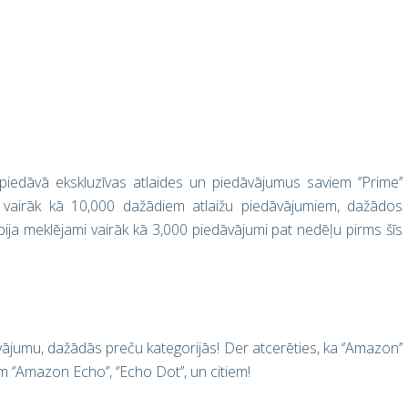
’ piedāvā ekskluzīvas atlaides un piedāvājumus saviem ‘’Prime’’
pie vairāk kā 10,000 dažādiem atlaižu piedāvājumiem, dažādos
’ bija meklējami vairāk kā 3,000 piedāvājumi pat nedēļu pirms šīs
ājumu, dažādās preču kategorijās! Der atcerēties, ka ‘’Amazon’’
 ‘’Amazon Echo’’, ‘’Echo Dot’’, un citiem!