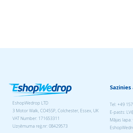
Sazinies
EshopWedrop LTD
Tel:
+49 157
3 Motor Walk, CO45SP, Colchester, Essex, UK
E-pasts: L
VAT Number: 171653311
Mājas lapa:
Uzņēmuma reģ.nr:
08429573
EshopWedrop