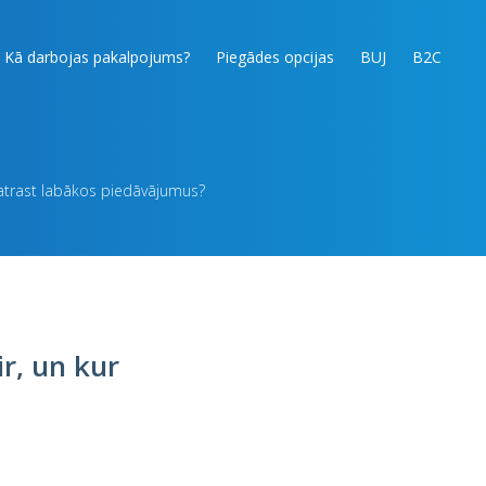
Kā darbojas pakalpojums?
Piegādes opcijas
BUJ
B2C
 atrast labākos piedāvājumus?
r, un kur