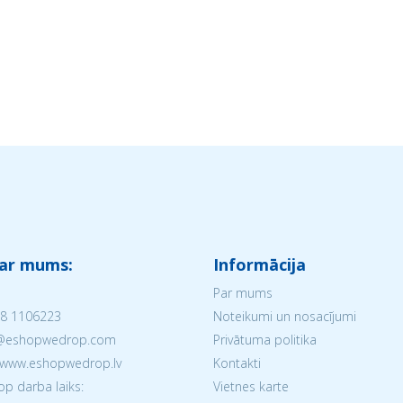
 ar mums:
Informācija
Par mums
8 1106223
Noteikumi un nosacījumi
V@eshopwedrop.com
Privātuma politika
 www.eshopwedrop.lv
Kontakti
 darba laiks:
Vietnes karte