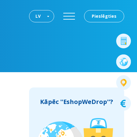
LV
Pieslēgties
Kāpēc ''EshopWeDrop''?