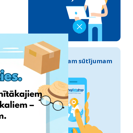
Izseko savam sūtījumam