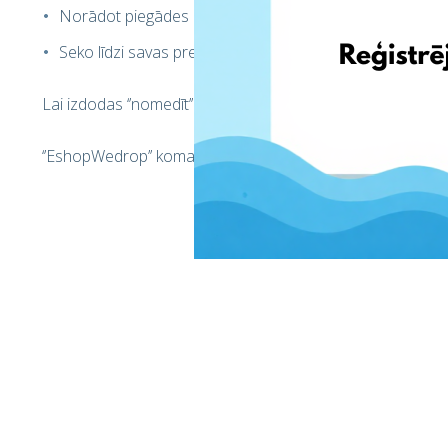
Norādot piegādes adresi, izmanto savu ‘’EshopWedrop’’
Seko līdzi savas preces statusa izmaiņām savā ‘’EshopW
Lai izdodas ‘’nomedīt’’ lieliskus pirkumus!
‘’EshopWedrop’’ komanda.