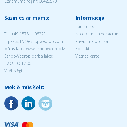
Uzņēmuma reģ.nr:
08429573
Sazinies ar mums:
Informācija
Par mums
Tel:
+49 1578 1106223
Noteikumi un nosacījumi
E-pasts: LV@eshopwedrop.com
Privātuma politika
Mājas lapa: www.eshopwedrop.lv
Kontakti
EshopWedrop darba laiks:
Vietnes karte
I-V 09:00-17:00
VI-VII slēgts
Meklē mūs šeit: