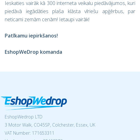
Ieskaties vairāk kā 300 interneta veikalu piedāvājumos, kuri
piedāvā iegādāties plaša klāsta vīriešu apģērbus, par
neticami zemām cenām! Ietaupi vairāk!
Patīkamu iepirkšanos!
EshopWeDrop komanda
EshopWedrop LTD
3 Motor Walk, CO45SP, Colchester, Essex, UK
VAT Number: 171653311