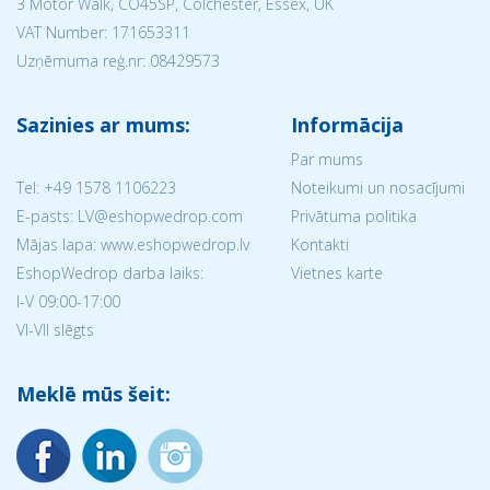
3 Motor Walk, CO45SP, Colchester, Essex, UK
VAT Number: 171653311
Uzņēmuma reģ.nr:
08429573
Sazinies ar mums:
Informācija
Par mums
Tel:
+49 1578 1106223
Noteikumi un nosacījumi
E-pasts: LV@eshopwedrop.com
Privātuma politika
Mājas lapa: www.eshopwedrop.lv
Kontakti
EshopWedrop darba laiks:
Vietnes karte
I-V 09:00-17:00
VI-VII slēgts
Meklē mūs šeit: