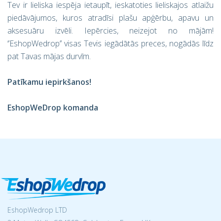
Tev ir lieliska iespēja ietaupīt, ieskatoties lieliskajos atlaižu
piedāvājumos, kuros atradīsi plašu apģērbu, apavu un
aksesuāru izvēli. Iepērcies, neizejot no mājām!
‘’EshopWedrop’’ visas Tevis iegādātās preces, nogādās līdz
pat Tavas mājas durvīm.
Patīkamu iepirkšanos!
EshopWeDrop komanda
EshopWedrop LTD