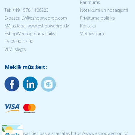
Par mums
Tel:
+49 1578 1106223
Noteikumi un nosacījumi
E-pasts: LV@eshopwedrop.com
Privātuma politika
Mājas lapa: www.eshopwedrop.lv
Kontakti
EshopWedrop darba laiks:
Vietnes karte
I-V 09:00-17:00
VI-VII slēgts
Meklē mūs šeit:
© 2026 Visas tiesības aizsargātas https://www.eshopwedrop.lv/