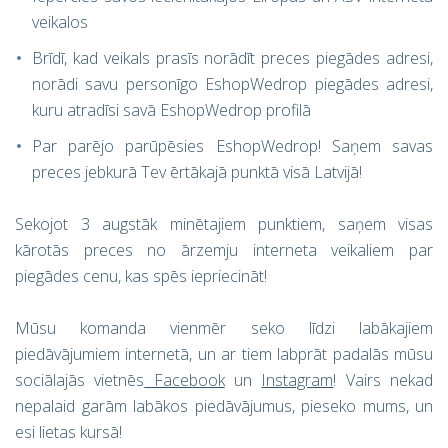
veikalos
Brīdī, kad veikals prasīs norādīt preces piegādes adresi,
norādi savu personīgo EshopWedrop piegādes adresi,
kuru atradīsi savā EshopWedrop profilā
Par parējo parūpēsies EshopWedrop! Saņem savas
preces jebkurā Tev ērtākajā punktā visā Latvijā!
Sekojot 3 augstāk minētajiem punktiem, saņem visas
kārotās preces no ārzemju interneta veikaliem par
piegādes cenu, kas spēs iepriecināt!
Mūsu komanda vienmēr seko līdzi labākajiem
piedāvājumiem internetā, un ar tiem labprāt padalās mūsu
sociālajās vietnēs
Facebook
un
Instagram
! Vairs nekad
nepalaid garām labākos piedāvājumus, pieseko mums, un
esi lietas kursā!