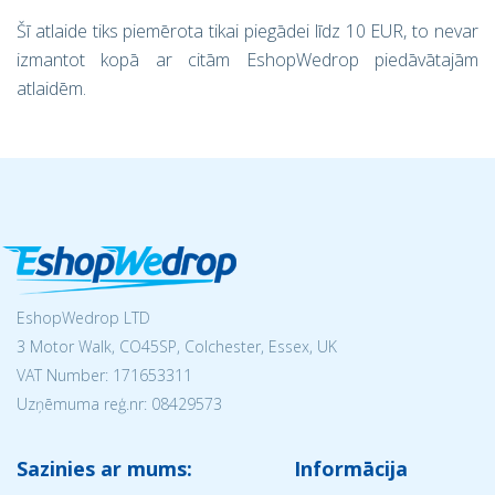
Šī atlaide tiks piemērota tikai piegādei līdz 10 EUR, to nevar
izmantot kopā ar citām EshopWedrop piedāvātajām
atlaidēm.
EshopWedrop LTD
3 Motor Walk, CO45SP, Colchester, Essex, UK
VAT Number: 171653311
Uzņēmuma reģ.nr:
08429573
Sazinies ar mums:
Informācija