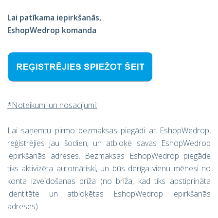
Lai patīkama iepirkšanās,
EshopWedrop komanda
*Noteikumi un nosacījumi:
Lai saņemtu pirmo bezmaksas piegādi ar EshopWedrop,
reģistrējies jau šodien, un atbloķē savas EshopWedrop
iepirkšanās adreses. Bezmaksas EshopWedrop piegāde
tiks aktivizēta automātiski, un būs derīga vienu mēnesi no
konta izveidošanas brīža (no brīža, kad tiks apstiprināta
identitāte un atbloķētas EshopWedrop iepirkšanās
adreses).