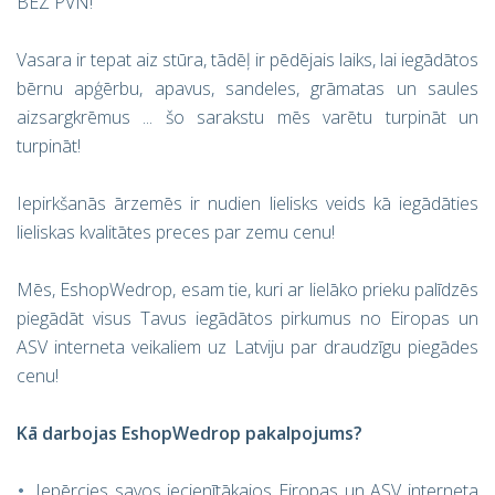
BEZ PVN!
Vasara ir tepat aiz stūra, tādēļ ir pēdējais laiks, lai iegādātos
bērnu apģērbu, apavus, sandeles, grāmatas un saules
aizsargkrēmus ... šo sarakstu mēs varētu turpināt un
turpināt!
Iepirkšanās ārzemēs ir nudien lielisks veids kā iegādāties
lieliskas kvalitātes preces par zemu cenu!
Mēs, EshopWedrop, esam tie, kuri ar lielāko prieku palīdzēs
piegādāt visus Tavus iegādātos pirkumus no Eiropas un
ASV interneta veikaliem uz Latviju par draudzīgu piegādes
cenu!
Kā darbojas EshopWedrop pakalpojums?
Iepērcies savos iecienītākajos Eiropas un ASV interneta