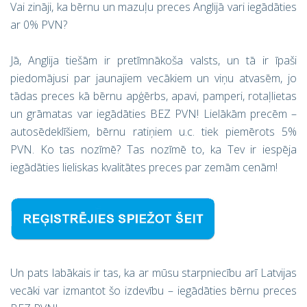
Vai zināji, ka bērnu un mazuļu preces Anglijā vari iegādāties
ar 0% PVN?
Jā, Anglija tiešām ir pretīmnākoša valsts, un tā ir īpaši
piedomājusi par jaunajiem vecākiem un viņu atvasēm, jo
tādas preces kā bērnu apģērbs, apavi, pamperi, rotaļlietas
un grāmatas var iegādāties BEZ PVN! Lielākām precēm –
autosēdeklīšiem, bērnu ratiņiem u.c. tiek piemērots 5%
PVN. Ko tas nozīmē? Tas nozīmē to, ka Tev ir iespēja
iegādāties lieliskas kvalitātes preces par zemām cenām!
Un pats labākais ir tas, ka ar mūsu starpniecību arī Latvijas
vecāki var izmantot šo izdevību – iegādāties bērnu preces