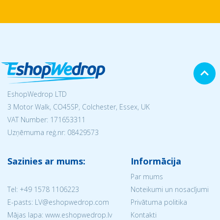
EshopWedrop LTD
3 Motor Walk, CO45SP, Colchester, Essex, UK
VAT Number: 171653311
Uzņēmuma reģ.nr:
08429573
Sazinies ar mums:
Informācija
Par mums
Tel:
+49 1578 1106223
Noteikumi un nosacījumi
E-pasts: LV@eshopwedrop.com
Privātuma politika
Mājas lapa: www.eshopwedrop.lv
Kontakti