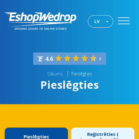
LV
4.6
Sākums
Pieslēgties
Pieslēgties
Reģistrēties (
Pieslēgties