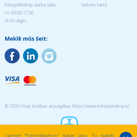
EshopWedrop darba laiks:
Vietnes karte
I-V 09:00-17:00
VI-VII slēgts
Meklē mūs šeit:
© 2026 Visas tiesības aizsargātas https://www.eshopwedrop.lv/
Lietojot ''EshopWedrop'' mājas lapu, Tu piekrīti