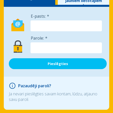
jauniem lietotājiem
)
E-pasts:
Parole:
Pazaudēji paroli?
Ja nevari pieslēgties savam kontam, lūdzu, atjauno
savu paroli.